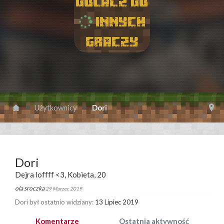
Dolacz do
innych
graczy
Użytkownicy
Dori
Dori
Dejra loffff <3
, Kobieta, 20
ola sroczka
29 Marzec 2019
Dori był ostatnio widziany:
13 Lipiec 2019
Komentarze
Ostatnia aktywność