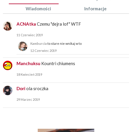
Wiadomości
Informacje
ACNAtka
Czemu "dejra lof" WTF
11 Czerwiec 2019
Kamburcia
to stare nie wnikaj w to
12 Czerwiec 2019
Manchuksu
Kountri chiumens
18 Kwiecień 2019
Dori
ola sroczka
29 Marzec 2019