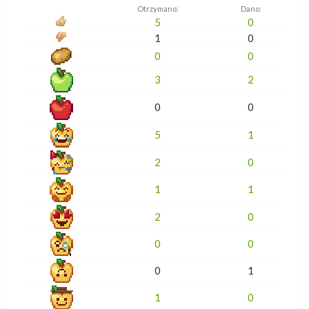
Otrzymano:
Dano:
5
0
1
0
0
0
3
2
0
0
5
1
2
0
1
1
2
0
0
0
0
1
1
0