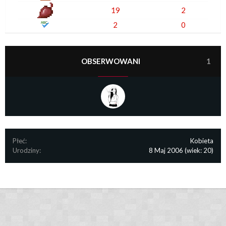
19
2
2
0
OBSERWOWANI
1
Płeć:
Kobieta
Urodziny:
8 Maj 2006
(wiek: 20)