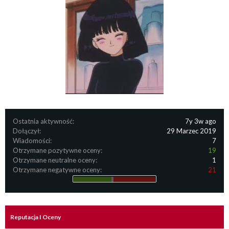
Ostatnia aktywność:
7y 3w ago
Dołączył:
29 Marzec 2019
Wiadomości:
7
Otrzymane pozytywne oceny:
19
Otrzymane neutralne oceny:
1
Otrzymane negatywne oceny:
21
Reputacja I Oceny