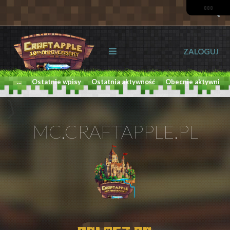
ZALOGUJ
...
Ostatnie wpisy
Ostatnia aktywność
Obecnie aktywni
MC.CRAFTAPPLE.PL