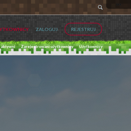
YTKOWNICY
ZALOGUJ
REJESTRUJ
 aktywni
Zarejestrowani użytkownicy
Użytkownicy
L