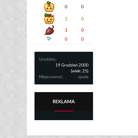
0
0
1
0
1
0
0
0
Urodziny:
19 Grudzień 2000
(wiek: 25)
Miejscowość:
opole
REKLAMA