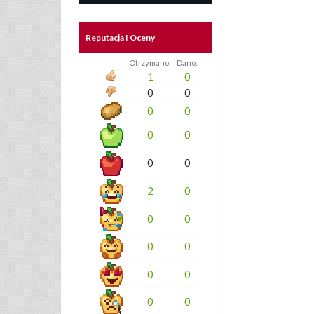
Reputacja I Oceny
Otrzymano:
Dano:
1
0
0
0
0
0
0
0
0
0
2
0
0
0
0
0
0
0
0
0