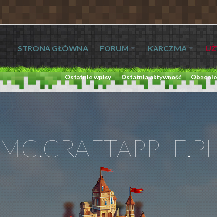
STRONA GŁÓWNA
FORUM
KARCZMA
UŻ
Ostatnie wpisy
Ostatnia aktywność
Obecnie
MC.CRAFTAPPLE.P