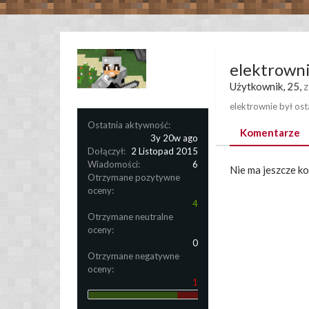
elektrown
Użytkownik
, 25,
z
elektrownie był ost
Ostatnia aktywność:
Komentarze
3y 20w ago
Dołączył:
2 Listopad 2015
Wiadomości:
6
Nie ma jeszcze k
Otrzymane pozytywne
oceny:
4
Otrzymane neutralne
oceny:
0
Otrzymane negatywne
oceny:
1