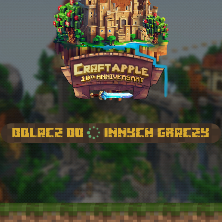
Dolacz do
innych graczy