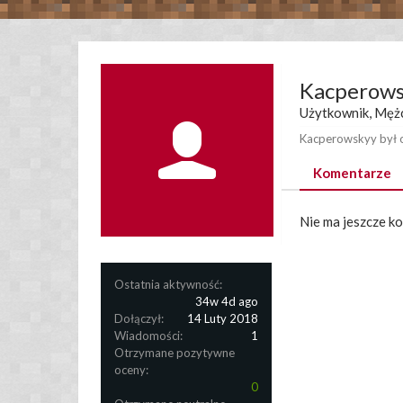
Kacperow
Użytkownik
, Męż
Kacperowskyy był o
Komentarze
Nie ma jeszcze k
Ostatnia aktywność:
34w 4d ago
Dołączył:
14 Luty 2018
Wiadomości:
1
Otrzymane pozytywne
oceny:
0