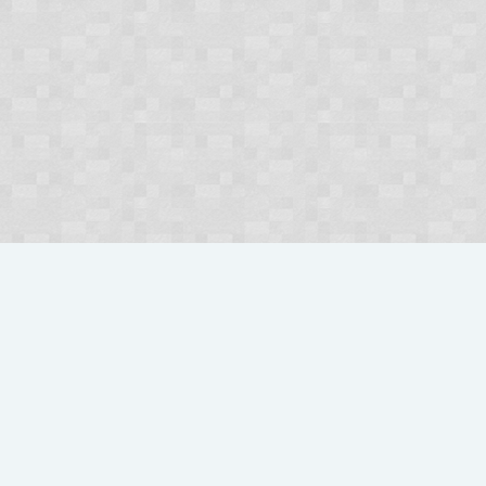
Użytkownicy
Kacperowskyy
Polski
O nas