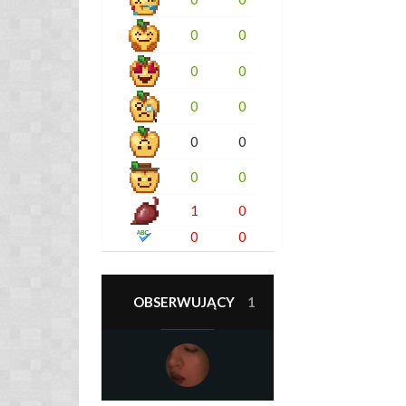
0
0
0
0
0
0
0
0
0
0
1
0
0
0
OBSERWUJĄCY
1