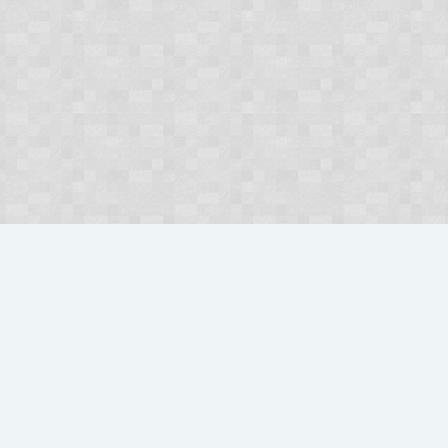
ówna
Kontakt
Pomoc
Regulamin
Polub nas na FB