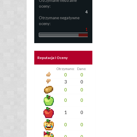
Otrzymane neutralne
oceny:
4
Otrzymane negatywne
oceny:
1
Reputacja I Oceny
Otrzymano:
Dano:
0
0
3
0
0
0
0
0
1
0
0
0
0
0