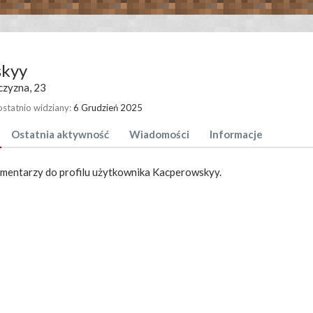
skyy
czyzna, 23
statnio widziany:
6 Grudzień 2025
Ostatnia aktywność
Wiadomości
Informacje
omentarzy do profilu użytkownika Kacperowskyy.