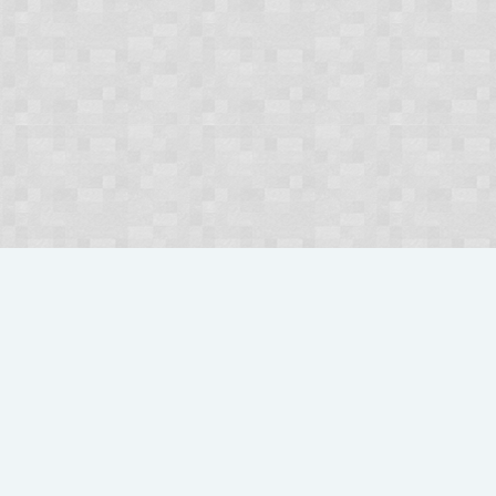
Strona gł
Szybka Nawigacja