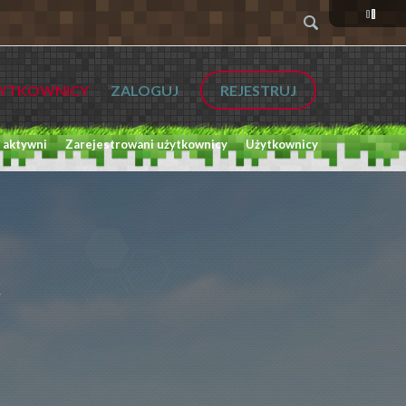
YTKOWNICY
ZALOGUJ
REJESTRUJ
 aktywni
Zarejestrowani użytkownicy
Użytkownicy
L