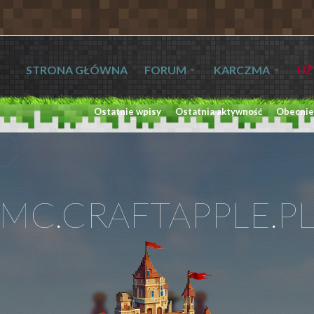
STRONA GŁÓWNA
FORUM
KARCZMA
UŻ
Ostatnie wpisy
Ostatnia aktywność
Obecnie
MC.CRAFTAPPLE.P