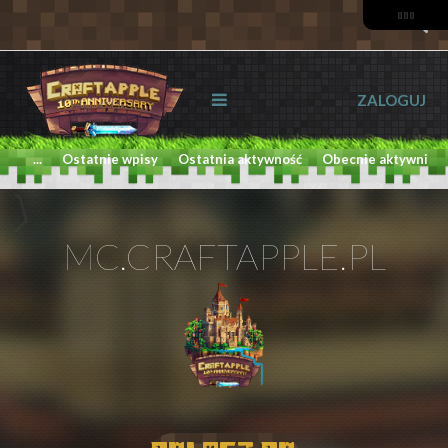
ZALOGUJ
...
Ostatnie wpisy
Ostatnia aktywność
Obecnie aktywni
MC.CRAFTAPPLE.PL