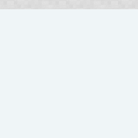
Użytkownicy
MaybeItsYumisiek
Polski
Kontakt
Pomoc
Regulamin
O nas
W Craftapple tworzymy razem z tobą Twój
niepowtarzalny serwer Survival oraz OpenCreative już