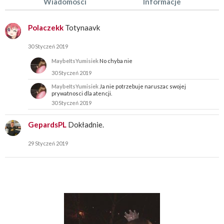
Wiadomości
Informacje
Polaczekk
Totynaavk
30 Styczeń 2019
MaybeItsYumisiek
No chyba nie
30 Styczeń 2019
MaybeItsYumisiek
Ja nie potrzebuje naruszac swojej
prywatnosci dla atencji.
30 Styczeń 2019
GepardsPL
Dokładnie.
29 Styczeń 2019