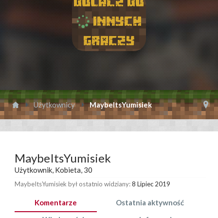
Dolacz do
innych
graczy
Użytkownicy
MaybeItsYumisiek
MaybeItsYumisiek
Użytkownik
, Kobieta, 30
MaybeItsYumisiek był ostatnio widziany:
8 Lipiec 2019
Komentarze
Ostatnia aktywność