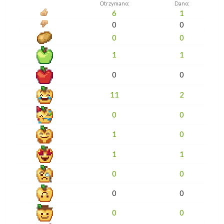
Otrzymano:
Dano:
6
1
0
0
0
0
1
1
0
0
11
2
0
0
1
0
1
1
0
0
0
0
0
0