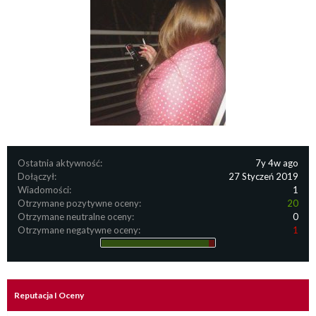
Ostatnia aktywność:
7y 4w ago
Dołączył:
27 Styczeń 2019
Wiadomości:
1
Otrzymane pozytywne oceny:
20
Otrzymane neutralne oceny:
0
Otrzymane negatywne oceny:
1
Reputacja I Oceny