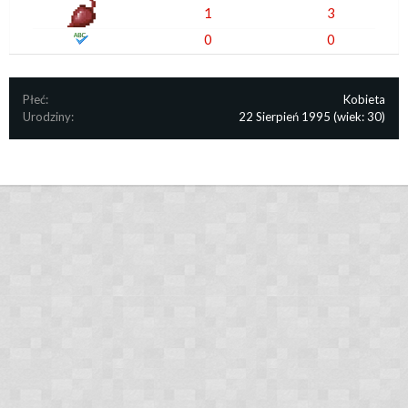
1
3
0
0
Płeć:
Kobieta
Urodziny:
22 Sierpień 1995
(wiek: 30)