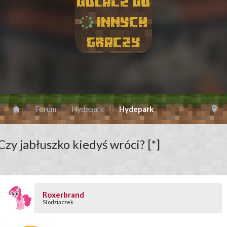
Dolacz do
innych
graczy
Forum
Hydepark
Hydepark
Czy jabłuszko kiedyś wróci? [*]
Roxerbrand
Słodziaczek