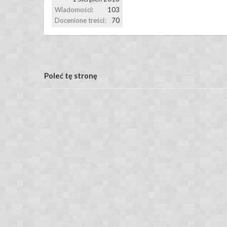
Wiadomości:
103
Docenione treści:
70
Poleć tę stronę