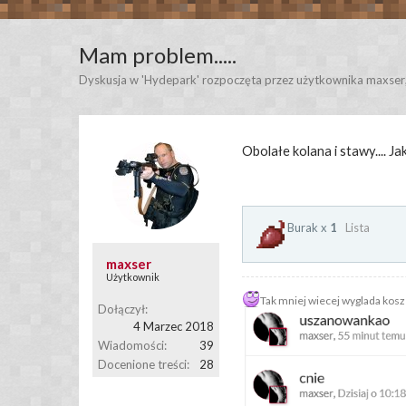
Mam problem.....
Dyskusja w '
Hydepark
' rozpoczęta przez użytkownika
maxser
Obolałe kolana i stawy.... Ja
Burak x
1
Lista
maxser
Użytkownik
Tak mniej wiecej wyglada kosz 
Dołączył:
4 Marzec 2018
Wiadomości:
39
Docenione treści:
28