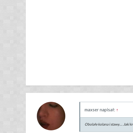
maxser napisał:
↑
Obolałe kolana i stawy.... Jaki 