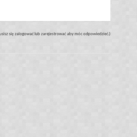
usisz się zalogować lub zarejestrować aby móc odpowiedzieć.)