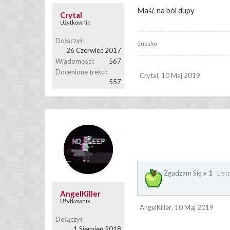
Maść na ból dupy
Crytal
Użytkownik
Dołączył:
dupsko
26 Czerwiec 2017
Wiadomości:
567
Docenione treści:
Crytal
,
10 Maj 2019
557
Zgadzam Się x
1
List
AngelKiller
Użytkownik
AngelKiller
,
10 Maj 2019
Dołączył:
1 Sierpień 2018