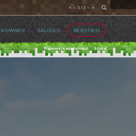
1
/
3
TKOWNICY
ZALOGUJ
REJESTRUJ
Najnowsze wiadomości
Szukaj
L