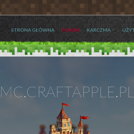
STRONA GŁÓWNA
FORUM
KARCZMA
UŻY
MC.CRAFTAPPLE.P