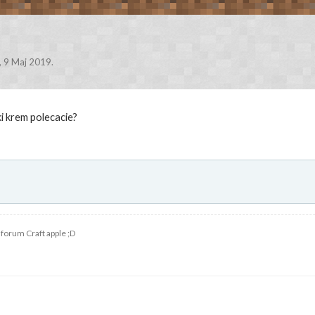
,
9 Maj 2019
.
ki krem polecacie?
forum Craft apple ;D