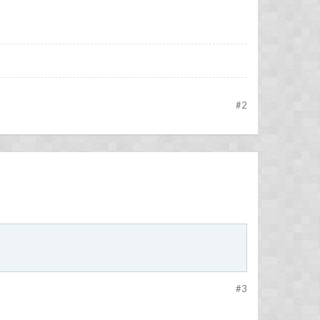
#2
#3