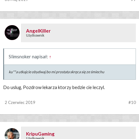
AngelKiller
Użytkownik
Slimsnoker napisał:
↑
ku**a utkajcie obydwaj bo mi prostata skręca się ze śmiechu
Do uslug, Pozdrow lekarza ktorzy bedzie cie leczyl.
2 Czerwiec 2019
#10
KripuGaming
Użytkownik