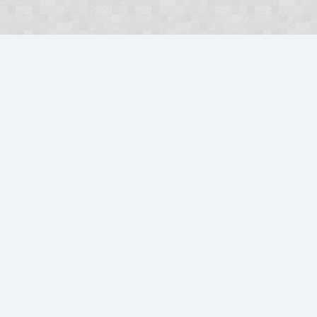
Forum
Hydepark
Hydepark
Polski
Kontakt
Pomoc
Regulamin
O nas
W Craftapple tworzymy razem z tobą Twój