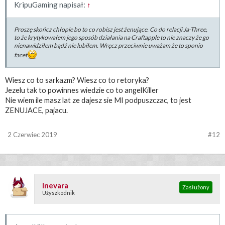
KripuGaming napisał:
↑
Proszę skończ chłopie bo to co robisz jest żenujące. Co do relacji Ja-Three,
to że krytykowałem jego sposób działania na Craftapple to nie znaczy że go
nienawidziłem bądź nie lubiłem. Wręcz przeciwnie uważam że to sponio
facet
Wiesz co to sarkazm? Wiesz co to retoryka?
Jezelu tak to powinnes wiedzie co to angelKiller
Nie wiem ile masz lat ze dajesz sie MI podpuszczac, to jest
ZENUJACE, pajacu.
2 Czerwiec 2019
#12
Inevara
Zasłużony
Użyszkodnik