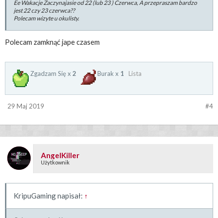
Ee Wakacje Zaczynajasie od 22 (lub 23 ) Czerwca, A przepraszam bardzo
jest 22 czy 23 czerwca??
Polecam wizyte u okulisty.
Polecam zamknąć jape czasem
Zgadzam Się x
2
Burak x
1
Lista
29 Maj 2019
#4
AngelKiller
Użytkownik
KripuGaming napisał:
↑