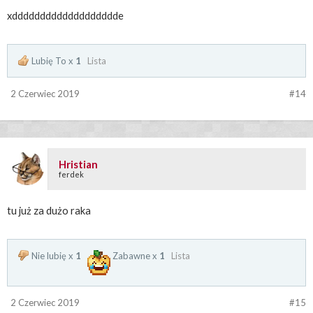
xddddddddddddddddddde
Lubię To x
1
Lista
2 Czerwiec 2019
#14
Hristian
ferdek
tu już za dużo raka
Nie lubię x
1
Zabawne x
1
Lista
2 Czerwiec 2019
#15