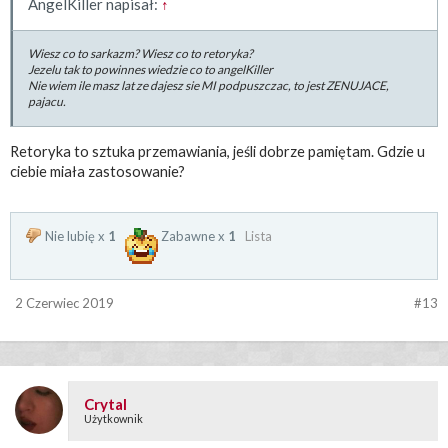
AngelKiller napisał:
↑
Wiesz co to sarkazm? Wiesz co to retoryka?
Jezelu tak to powinnes wiedzie co to angelKiller
Nie wiem ile masz lat ze dajesz sie MI podpuszczac, to jest ZENUJACE,
pajacu.
Retoryka to sztuka przemawiania, jeśli dobrze pamiętam. Gdzie u
ciebie miała zastosowanie?
Nie lubię x
1
Zabawne x
1
Lista
2 Czerwiec 2019
#13
Crytal
Użytkownik