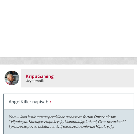
KripuGaming
Użytkownik
AngelKiller napisał:
↑
Yhm... Jako iż nie mozna przeklinac na naszym forum Opisze cie tak
" Hipokryta, Kochajacy hipokryzję, Manipulując ludzmi, Oraz uczuciami "
I prosze cie po raz ostatni zamknij paszcze bo smierdzi Hipokryzją.