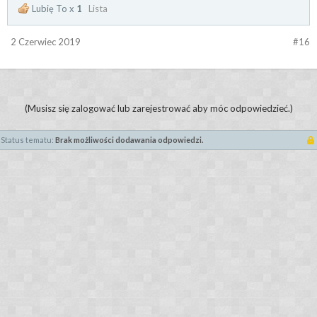
Lubię To x
1
Lista
2 Czerwiec 2019
#16
(Musisz się zalogować lub zarejestrować aby móc odpowiedzieć.)
Status tematu:
Brak możliwości dodawania odpowiedzi.