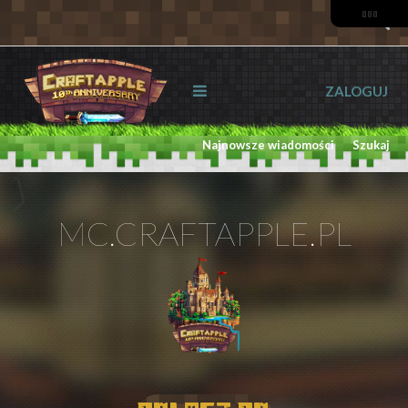
ZALOGUJ
Najnowsze wiadomości
Szukaj
MC.CRAFTAPPLE.PL