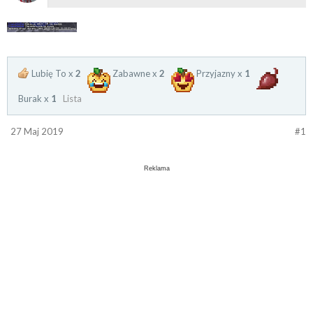
Lubię To x
2
Zabawne x
2
Przyjazny x
1
Burak x
1
Lista
27 Maj 2019
#1
Reklama