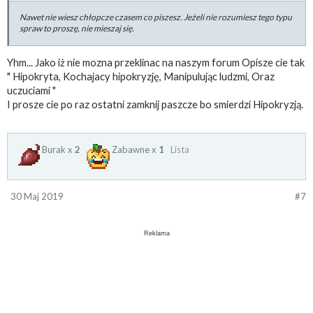
Nawet nie wiesz chłopcze czasem co piszesz. Jeżeli nie rozumiesz tego typu
spraw to proszę, nie mieszaj się.
Yhm... Jako iż nie mozna przeklinac na naszym forum Opisze cie tak
" Hipokryta, Kochajacy hipokryzję, Manipulując ludzmi, Oraz
uczuciami "
I prosze cie po raz ostatni zamknij paszcze bo smierdzi Hipokryzją.
Burak x
2
Zabawne x
1
Lista
30 Maj 2019
#7
Reklama