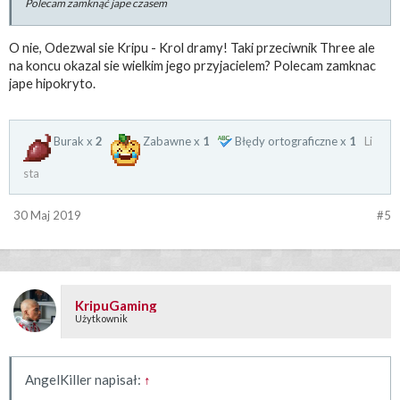
Polecam zamknąć jape czasem
O nie, Odezwal sie Kripu - Krol dramy! Taki przeciwnik Three ale
na koncu okazal sie wielkim jego przyjacielem? Polecam zamknac
jape hipokryto.
Burak x
2
Zabawne x
1
Błędy ortograficzne x
1
Li
sta
30 Maj 2019
#5
KripuGaming
Użytkownik
AngelKiller napisał:
↑