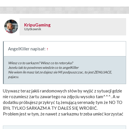
KripuGaming
Użytkownik
AngelKiller napisał:
↑
Wiesz co to sarkazm? Wiesz co to retoryka?
Jezelu tak to powinnes wiedzie co to angelKiller
Nie wiem ile masz lat ze dajesz sie MI podpuszczac, to jest ZENUJACE,
pajacu.
Używasz teraz jakiś randomowych słów by wyjść z sytuacji gdzie
nie rozumiesz żartu zawartego na zdjęciu wysoko tam^^^. A w
dodatku próbujesz przykryć tą żenującą serenadę tym że NO TO
BYŁ TYLKO SARKAZM A TY DAŁEŚ SIĘ WROBIĆ.
Problem jest w tym, że nawet z sarkazmu trzeba umieć korzystać