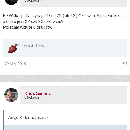
Użytkownik
Ee Wakacje Zaczynajasie od 22 (lub 23 ) Czerwca, A przepraszam
bardzo jest 22 czy 23 czerwca??
Polecam wizyte u okulisty.
Burak x
3
Lista
29 Maj 2019
#3
KripuGaming
Użytkownik
AngelKiller napisał:
↑