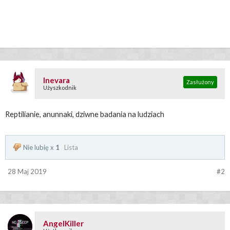
Inevara
Zasłużony
Użyszkodnik
Reptilianie, anunnaki, dziwne badania na ludziach
Nie lubię x
1
Lista
28 Maj 2019
#2
AngelKiller