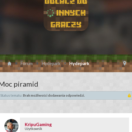
Dolacz do
innych
graczy
Forum
Hydepark
Hydepark
Moc piramid
Status tematu:
Brak możliwości dodawania odpowiedzi.
KripuGaming
Użytkownik