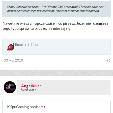
O nie, Odezwal sie Kripu - Krol dramy! Taki przeciwnik Three ale na koncu
okazal sie wielkim jego przyjacielem? Polecam zamknac jape hipokryto.
Nawet nie wiesz chłopcze czasem co piszesz. Jeżeli nie rozumiesz
tego typu spraw to proszę, nie mieszaj się.
Burak x
1
Lista
30 Maj 2019
#6
AngelKiller
Użytkownik
KripuGaming napisał:
↑