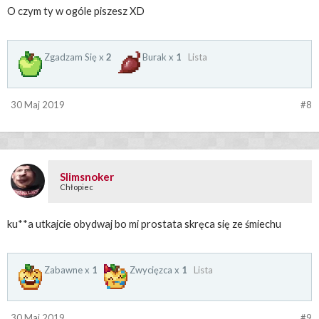
O czym ty w ogóle piszesz XD
Zgadzam Się x
2
Burak x
1
Lista
30 Maj 2019
#8
Slimsnoker
Chłopiec
ku**a utkajcie obydwaj bo mi prostata skręca się ze śmiechu
Zabawne x
1
Zwycięzca x
1
Lista
30 Maj 2019
#9