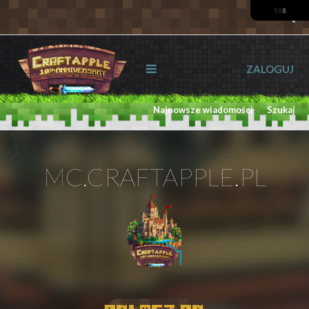
ZALOGUJ
Najnowsze wiadomości
Szukaj
MC.CRAFTAPPLE.PL