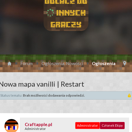
Dolacz do
innych
graczy
Forum
Ogłoszenia, Nowości
Ogłoszenia
Nowa mapa vanilli | Restart
Status tematu:
Brak możliwości dodawania odpowiedzi.
Craftapple.pl
Administrator
Członek Ekipy
Administrator