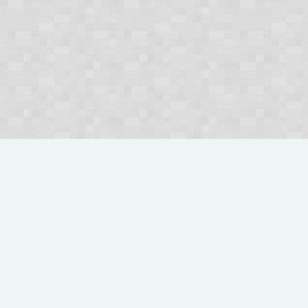
Forum
Ogłoszenia, Nowości
Ogłoszenia
Polski
Kontakt
Pomoc
Regulamin