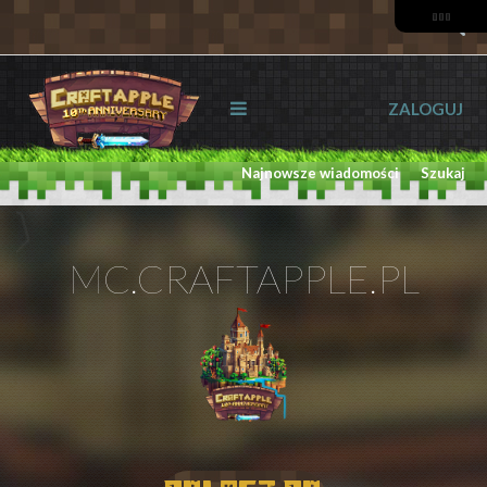
ZALOGUJ
Najnowsze wiadomości
Szukaj
MC.CRAFTAPPLE.PL