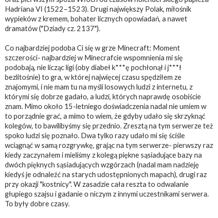
Hadriana VI (1522–1523). Drugi największy Polak, miłośnik
wypieków z kremem, bohater licznych opowiadań, a nawet
dramatów ("Dziady cz. 2137").
Co najbardziej podoba Ci się w grze Minecraft: Moment
szczerości- najbardziej w Minecrafcie wspomnienia mi się
podobają, nie licząc ligi (oby diabeł k***ę pochłonął i j***ł
bezlitośnie) to gra, w której najwięcej czasu spędziłem ze
znajomymi, i nie mam tu na myśli losowych ludzi z internetu, z
którymi się dobrze gadało, a ludzi, których naprawdę osobiście
znam. Mimo około 15-letniego doświadczenia nadal nie umiem w
to porządnie grać, a mimo to wiem, że gdyby udało się skrzyknąć
kolegów, to bawilibyśmy się przednio. Zresztą na tym serwerze też
spoko ludzi się poznało. Dwa tylko razy udało mi się ściśle
wciągnąć w samą rozgrywkę, grając na tym serwerze- pierwszy raz
kiedy zaczynałem i mieliśmy z kolegą piękne sąsiadujące bazy na
dwóch pięknych sąsiadujących wzgórzach (nadal mam nadzieję
kiedyś je odnaleźć na starych udostępnionych mapach), drugi raz
przy okazji "kostnicy". W zasadzie cała reszta to odwalanie
głupiego szajsu i gadanie o niczym z innymi uczestnikami serwera.
To były dobre czasy.