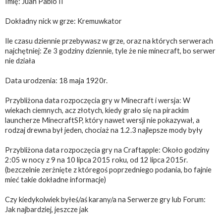
Imię: Juan Pablo II
Dokładny nick w grze: Kremuwkator
Ile czasu dziennie przebywasz w grze, oraz na których serwerach
najchętniej: Ze 3 godziny dziennie, tyle że nie minecraft, bo serwer
nie działa
Data urodzenia: 18 maja 1920r.
Przybliżona data rozpoczęcia gry w Minecraft i wersja: W
wiekach ciemnych, acz złotych, kiedy grało się na pirackim
launcherze MinecraftSP, który nawet wersji nie pokazywał, a
rodzaj drewna był jeden, chociaż na 1.2.3 najlepsze mody były
Przybliżona data rozpoczęcia gry na Craftapple: Około godziny
2:05 w nocy z 9 na 10 lipca 2015 roku, od 12 lipca 2015r.
(bezczelnie zerżnięte z któregoś poprzedniego podania, bo fajnie
mieć takie dokładne informacje)
Czy kiedykolwiek byłeś/aś karany/a na Serwerze gry lub Forum:
Jak najbardziej, jeszcze jak