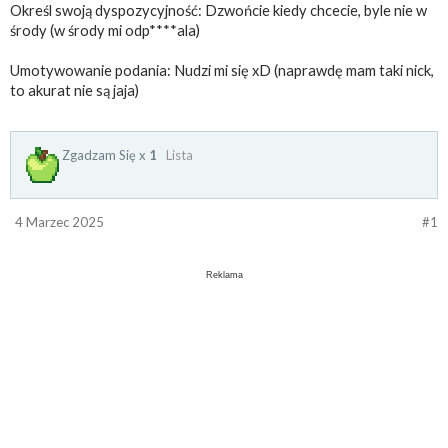
Określ swoją dyspozycyjność: Dzwońcie kiedy chcecie, byle nie w
środy (w środy mi odp****ala)
Umotywowanie podania: Nudzi mi się xD (naprawdę mam taki nick,
to akurat nie są jaja)
Zgadzam Się x
1
Lista
4 Marzec 2025
#1
Reklama