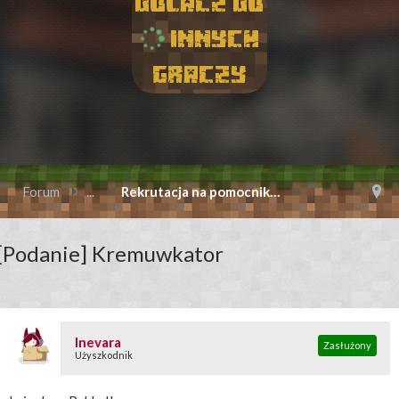
Dolacz do
innych
graczy
Forum
...
Rekrutacja na pomocnika | Ekipa
[Podanie] Kremuwkator
Inevara
Zasłużony
Użyszkodnik