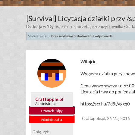
[Survival] Licytacja działki przy /
Dyskusja w '
Ogłoszenia
' rozpoczęta przez użytkownika
Crafta
Status tematu:
Brak możliwości dodawania odpowiedzi.
Witajcie,
Wygasła działka przy spawn j
Cena wywoławcza to 65000 A
Licytacja trwa do poniedzia
Craftapple.pl
https://scr.hu/7d9i/vgxq0
Administrator
Członek Ekipy
Craftapple.pl
,
26 Maj 2016
Administrator
Dołączył: