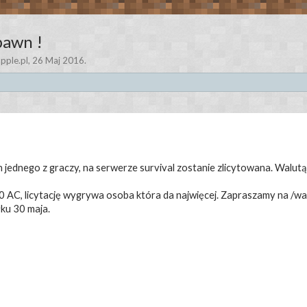
spawn !
pple.pl
,
26 Maj 2016
.
ednego z graczy, na serwerze survival zostanie zlicytowana. Walutą li
C, licytację wygrywa osoba która da najwięcej. Zapraszamy na /warp 
łku 30 maja.