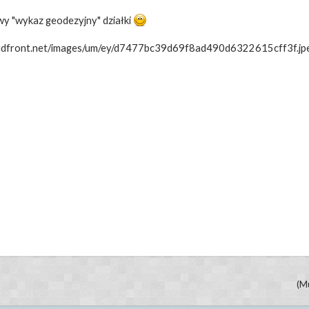
y "wykaz geodezyjny" działki
loudfront.net/images/um/ey/d7477bc39d69f8ad490d6322615cff3f.jp
(M