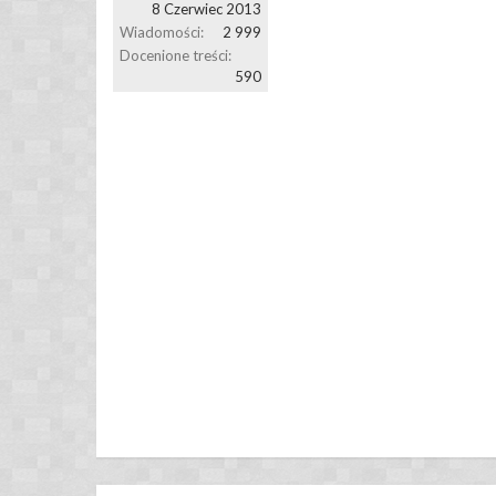
8 Czerwiec 2013
Wiadomości:
2 999
Docenione treści:
590