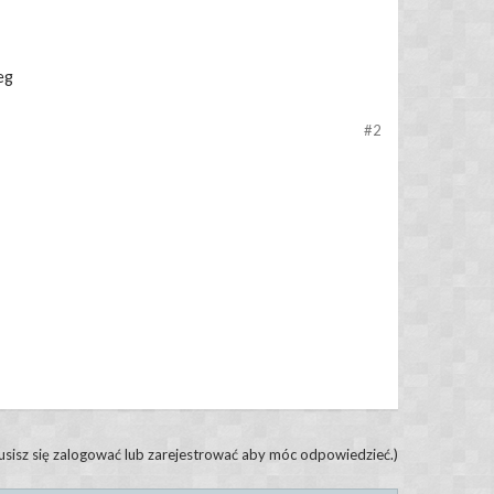
eg
#2
usisz się zalogować lub zarejestrować aby móc odpowiedzieć.)