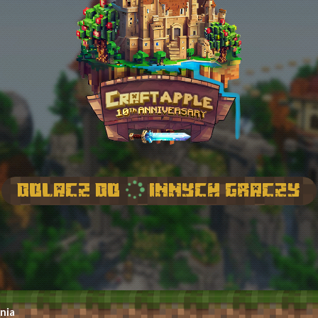
Dolacz do
innych graczy
nia