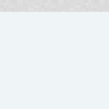
nia
Strona gł
Szybka Nawigacja
Strona Główna
Zostaw Zgłoszenie
e
Baza Wiedzy