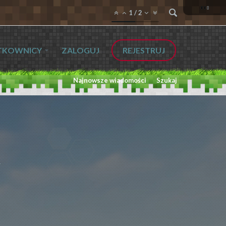
1
/
2
TKOWNICY
ZALOGUJ
REJESTRUJ
Najnowsze wiadomości
Szukaj
L