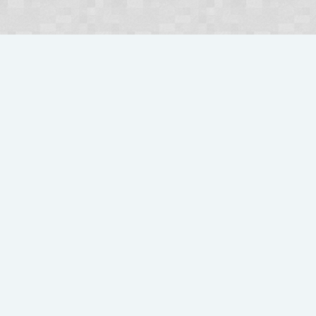
Forum
Ogłoszenia, Nowości
Ogłosze
Polski
O nas
W Craftapple tworzymy razem z tobą Twój
niepowtarzalny serwer Survival oraz OpenCreative już
od 2013 roku. Istniejemy już przeszło 10 lat, i chociaż
nie zawsze jesteśmy górą, a ostatnim czasem nawet ni
byliśmy dla Ciebie dostępni, to Craftapple nadal dla
Ciebie istnieje, i będzie starało się istnieć tak długo jak