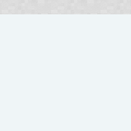
ówna
Kontakt
Pomoc
Regulamin
Polub nas na FB