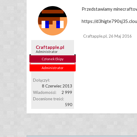
Przedstawiamy minecraftow
https://d3higte790sj35.c
Craftapple.pl
,
26 Maj 2016
Craftapple.pl
Administrator
Członek Ekipy
Administrator
Dołączył:
8 Czerwiec 2013
Wiadomości:
2 999
Docenione treści:
590