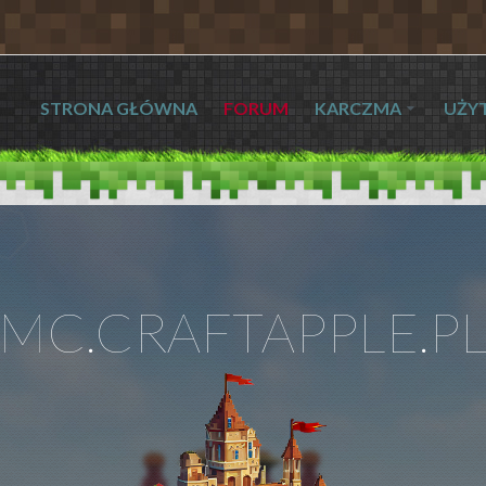
STRONA GŁÓWNA
FORUM
KARCZMA
UŻY
MC.CRAFTAPPLE.P