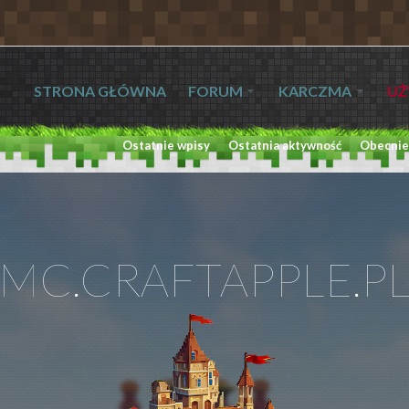
STRONA GŁÓWNA
FORUM
KARCZMA
UŻ
Ostatnie wpisy
Ostatnia aktywność
Obecnie
MC.CRAFTAPPLE.P