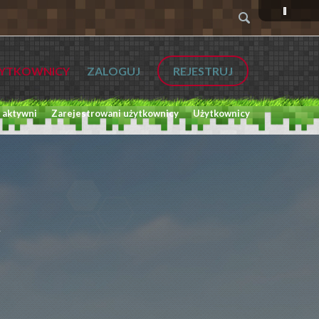
YTKOWNICY
ZALOGUJ
REJESTRUJ
 aktywni
Zarejestrowani użytkownicy
Użytkownicy
L