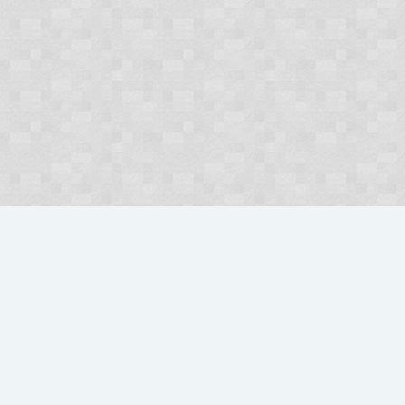
Użytkownicy
Duszek
Polski
O nas