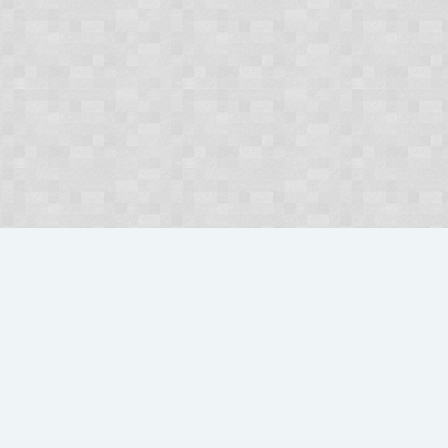
Strona gł
Szybka Nawigacja