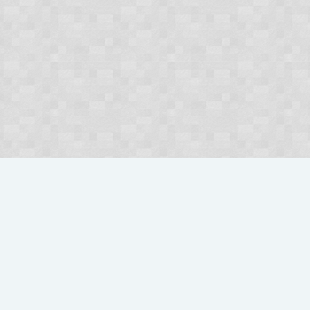
ówna
Kontakt
Pomoc
Regulamin
Polub nas na FB