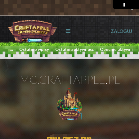
ZALOGUJ
...
Ostatnie wpisy
Ostatnia aktywność
Obecnie aktywni
MC.CRAFTAPPLE.PL