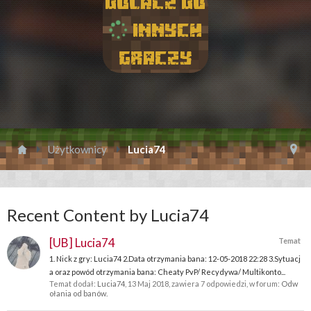
Dolacz do
innych
graczy
Użytkownicy
Lucia74
Recent Content by Lucia74
[UB] Lucia74
Temat
1. Nick z gry: Lucia74 2.Data otrzymania bana: 12-05-2018 22:28 3.Sytuacj
a oraz powód otrzymania bana: Cheaty PvP/ Recydywa/ Multikonto...
Temat dodał:
Lucia74
,
13 Maj 2018
, zawiera 7 odpowiedzi, w forum:
Odw
ołania od banów.