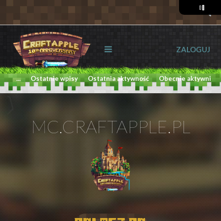
ZALOGUJ
...
Ostatnie wpisy
Ostatnia aktywność
Obecnie aktywni
MC.CRAFTAPPLE.PL