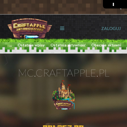
ZALOGUJ
...
Ostatnie wpisy
Ostatnia aktywność
Obecnie aktywni
MC.CRAFTAPPLE.PL