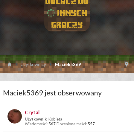
Dolacz do
innych
graczy
Użytkownicy
Maciek5369
Maciek5369 jest obserwowany
Crytal
Użytkownik
, Kobieta
Wiadomości:
567
Docenione treści:
557