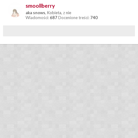
smoollberry
aka snows
, Kobieta,
z
nie
Wiadomości:
687
Docenione treści:
740