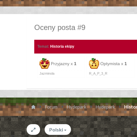
Oceny posta #9
Temat:
Historia ekipy
Przyjazny x
1
Optymista x
1
Jazminola
R_A_P_3_R
Forum
Hydepark
Hydepark
Histor
Polski