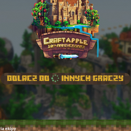
Dolacz do
innych graczy
ia ekipy