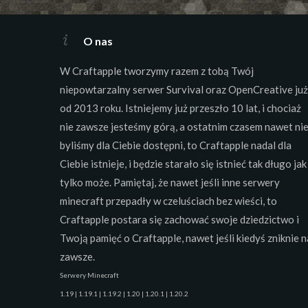
O nas
W Craftapple tworzymy razem z tobą Twój
niepowtarzalny serwer Survival oraz OpenCreative już
od 2013 roku. Istniejemy już przeszło 10 lat, i chociaż
nie zawsze jesteśmy górą, a ostatnim czasem nawet ni
byliśmy dla Ciebie dostępni, to Craftapple nadal dla
Ciebie istnieje, i będzie starało się istnieć tak długo jak
tylko może. Pamiętaj, że nawet jeśli inne serwery
minecraft przepadły w czeluściach bez wieści, to
Craftapple postara się zachować swoje dziedzictwo i
Twoją pamięć o Craftapple, nawet jeśli kiedyś zniknie n
zawsze.
Serwery Minecraft
1.19 | 1.19.1 | 1.19.2 | 1.20 | 1.20.1 | 1.20.2