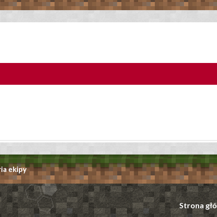
ia ekipy
Strona gł