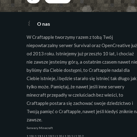
O nas
W Craftapple tworzymy razem z tobą Twój
niepowtarzalny serwer Survival oraz OpenCreative już
od 2013 roku. Istniejemy już przeszło 10 lat, i chociaż
nie zawsze jesteśmy górą, a ostatnim czasem nawet ni
byliśmy dla Ciebie dostępni, to Craftapple nadal dla
Ciebie istnieje, i będzie starało się istnieć tak długo jak
tylko może. Pamiętaj, że nawet jeśli inne serwery
minecraft przepadły w czeluściach bez wieści, to
Craftapple postara się zachować swoje dziedzictwo i
Twoją pamięć o Craftapple, nawet jeśli kiedyś zniknie n
zawsze.
Serwery Minecraft
1.19 | 1.19.1 | 1.19.2 | 1.20 | 1.20.1 | 1.20.2