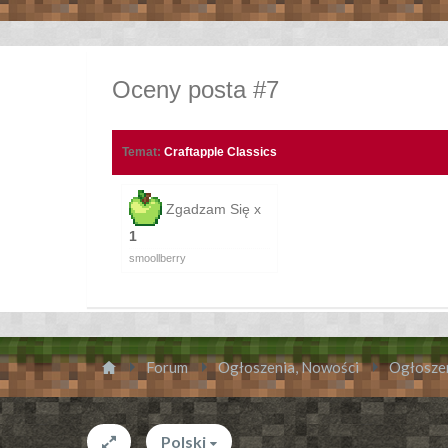
Oceny posta #7
Temat:
Craftapple Classics
Zgadzam Się x
1
smoollberry
Forum
Ogłoszenia, Nowości
Ogłosze
Polski