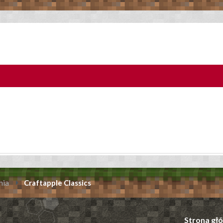
nia
Craftapple Classics
Strona gł