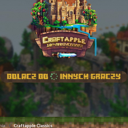
Dolacz do
innych graczy
nia
Craftapple Classics