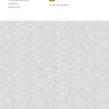
OldAngelMatthew
Kalaklol
٠•●◄CarLag►●•٠
Minionkaa