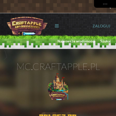
ZALOGUJ
Najnowsze wiadomości
Szukaj
MC.CRAFTAPPLE.PL