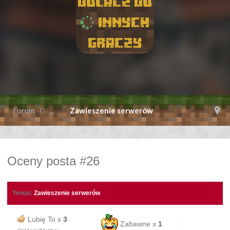
Dolacz do
innych
graczy
Forum
...
Zawieszenie serwerów
Oceny posta #26
Temat:
Zawieszenie serwerów
Lubię To x
3
Zabawne x
1