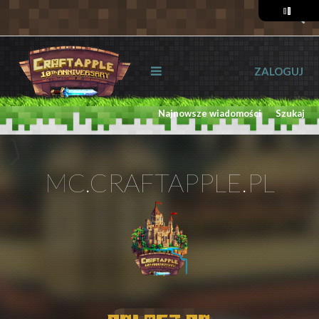
ZALOGUJ
Najnowsze wiadomości
Szukaj
MC.CRAFTAPPLE.PL