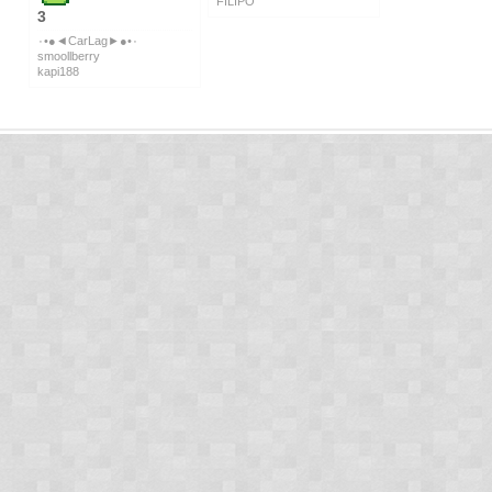
FILIPO
3
٠•●◄CarLag►●•٠
smoollberry
kapi188