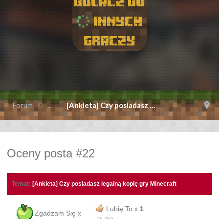
Dolacz do
innych
graczy
Forum
...
[Ankieta] Czy posiadasz legalną kopię gry M
Oceny posta #22
Temat:
[Ankieta] Czy posiadasz legalną kopię gry Minecraft
Lubię To x
1
Zgadzam Się x