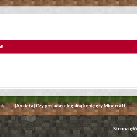
ft
nia
[Ankieta] Czy posiadasz legalną kopię gry Minecraft
Strona gł