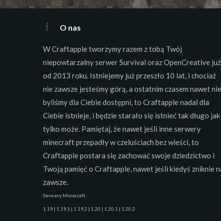
O nas
W Craftapple tworzymy razem z tobą Twój
niepowtarzalny serwer Survival oraz OpenCreative już
od 2013 roku. Istniejemy już przeszło 10 lat, i chociaż
nie zawsze jesteśmy górą, a ostatnim czasem nawet ni
byliśmy dla Ciebie dostępni, to Craftapple nadal dla
Ciebie istnieje, i będzie starało się istnieć tak długo jak
tylko może. Pamiętaj, że nawet jeśli inne serwery
minecraft przepadły w czeluściach bez wieści, to
Craftapple postara się zachować swoje dziedzictwo i
Twoją pamięć o Craftapple, nawet jeśli kiedyś zniknie n
zawsze.
Serwery Minecraft
1.19 | 1.19.1 | 1.19.2 | 1.20 | 1.20.1 | 1.20.2