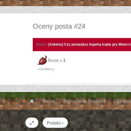
Oceny posta #24
Temat:
[Ankieta] Czy posiadasz legalną kopię gry Minecra
Burak x
1
smoollberry
Forum
Ogłoszenia, Nowości
Ogłosze
Polski