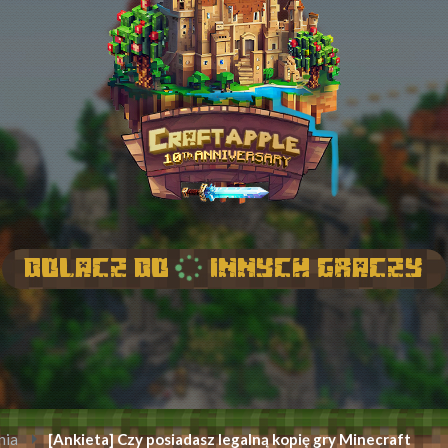
Dolacz do
innych graczy
nia
[Ankieta] Czy posiadasz legalną kopię gry Minecraft