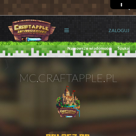
ZALOGUJ
Najnowsze wiadomości
Szukaj
MC.CRAFTAPPLE.PL