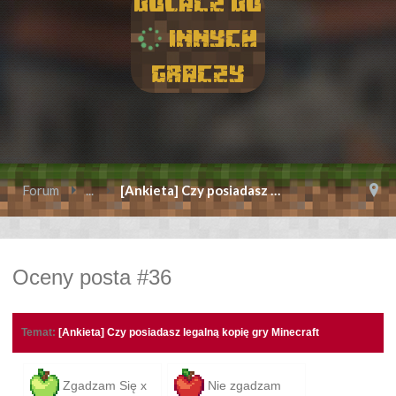
Dolacz do
innych
graczy
Forum
...
[Ankieta] Czy posiadasz legalną kopię gry M
Oceny posta #36
Temat:
[Ankieta] Czy posiadasz legalną kopię gry Minecraft
Zgadzam Się x
Nie zgadzam