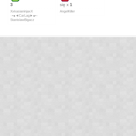
3
się x
1
XxkasianinjaxX
AngelKiller
٠•●◄CarLag►●•٠
StanislawBigacz