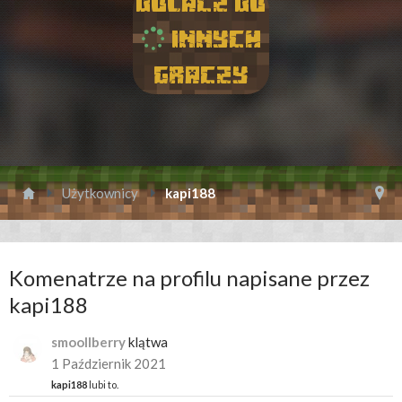
Dolacz do
innych
graczy
Użytkownicy
kapi188
Komenatrze na profilu napisane przez
kapi188
smoollberry
klątwa
1 Październik 2021
kapi188
lubi to.