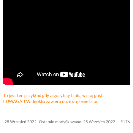
To jest ten przykład gdy algorytmy trafią w mój gust.
!!UWAGA!! Wideoklip zawiera duże stężenie bród
28 Wrzesień 2022
Ostatnio modyfikowano:
28 Wrzesień 2022
#176