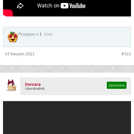
Przyjazny x
1
Lista
14 Sierpień 2021
#165
Inevara
Zasłużony
Użyszkodnik