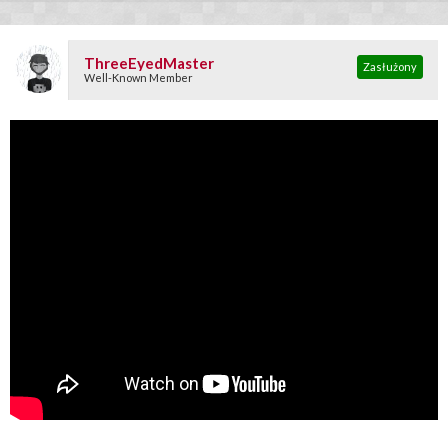
ThreeEyedMaster
Zasłużony
Well-Known Member