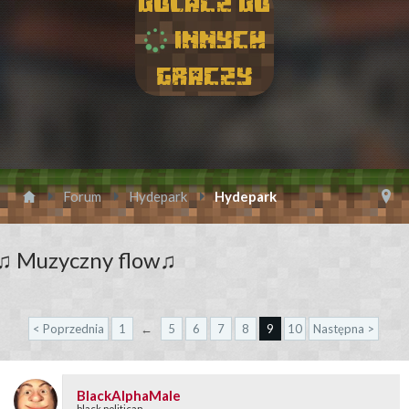
Dolacz do
innych
graczy
Forum
Hydepark
Hydepark
♫ Muzyczny flow♫
< Poprzednia
1
←
5
6
7
8
9
10
Następna >
BlackAlphaMale
black politican