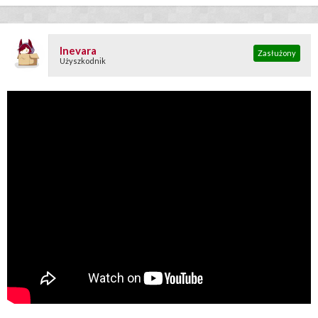
Inevara
Zasłużony
Użyszkodnik