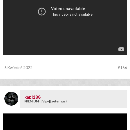
6 Kwiecień 2022
#166
kapi188
PREMIUM (||Vip+|| aeternus)