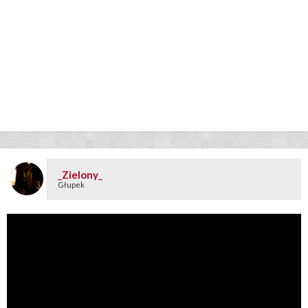
_Zielony_
Głupek