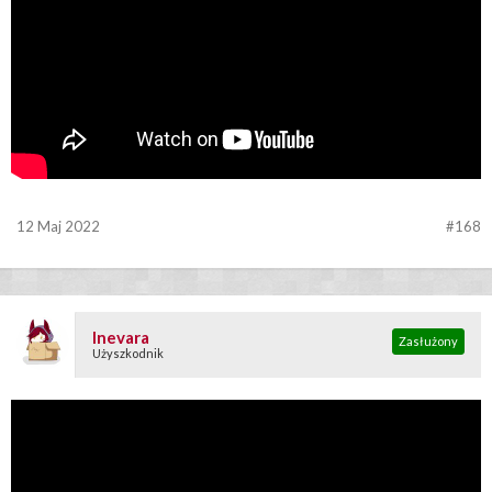
12 Maj 2022
#168
Inevara
Zasłużony
Użyszkodnik