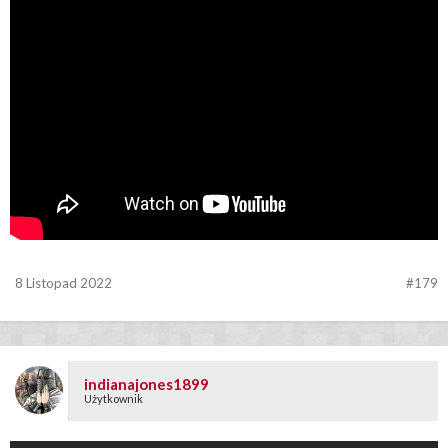
8 Listopad 2022
#179
indianajones1899
Użytkownik