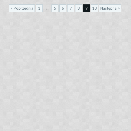
< Poprzednia
1
←
5
6
7
8
9
10
Następna >