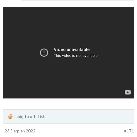
Lubię To x
1
Lista
23 Sierpień 2022
#171