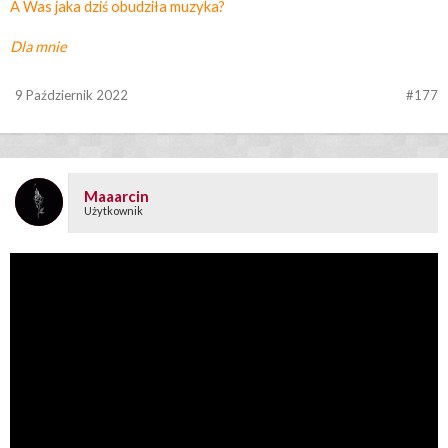
A Was jaka dziś obudziła muzyka?
Dla mnie
9 Październik 2022
#177
Maaarcin
Użytkownik