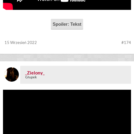
Spoiler:
Tekst
15 Wrzesień 2022
#174
_Zielony_
Głupek