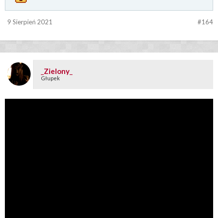
9 Sierpień 2021
#164
_Zielony_
Głupek