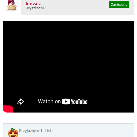
Inevara
Zasłużony
Użyszkodnik
Przyjazny x
1
Lista