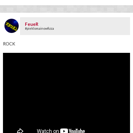
FeueR
#pieklomainowfizza
ROCK