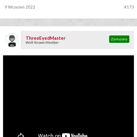
9 Wrzesień 2022
#173
ThreeEyedMaster
Zasłużony
Well-Known Member