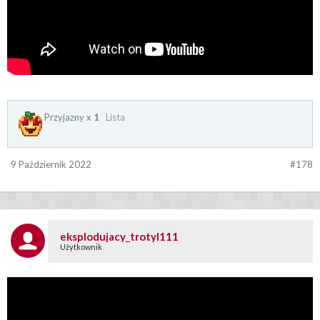
Przyjazny x
1
Lista
9 Październik 2022
#178
eksplodujacy_trotyl111
Użytkownik