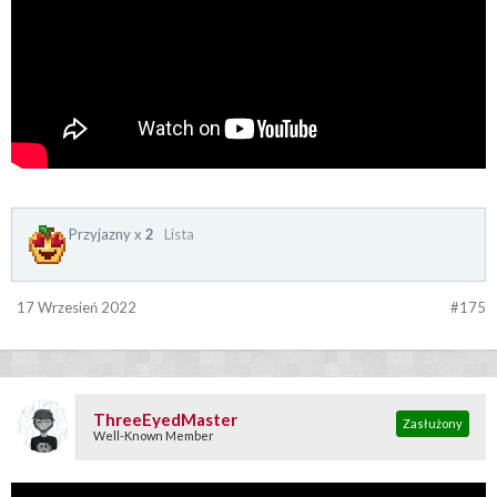
Przyjazny x
2
Lista
17 Wrzesień 2022
#175
ThreeEyedMaster
Zasłużony
Well-Known Member