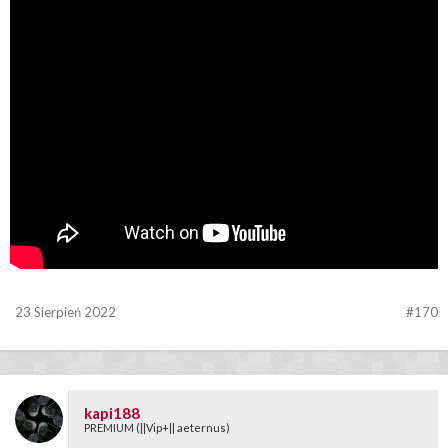
23 Sierpień 2022
#170
kapi188
PREMIUM (||Vip+|| aeternus)