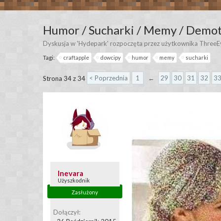
Humor / Sucharki / Memy / Demot
Dyskusja w '
Hydepark
' rozpoczęta przez użytkownika
ThreeE
Tagi:
craftapple
dowcipy
humor
memy
sucharki
< Poprzednia
1
←
29
30
31
32
3
Strona 34 z 34
Inevara
Użyszkodnik
Zasłużony
Dołączył: