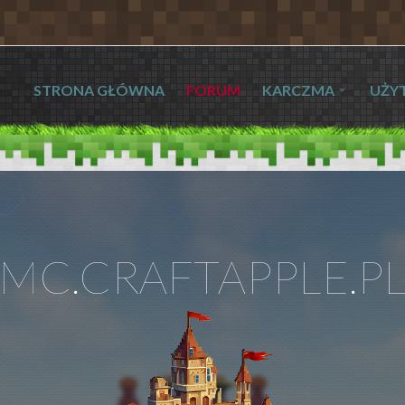
STRONA GŁÓWNA
FORUM
KARCZMA
UŻY
MC.CRAFTAPPLE.P