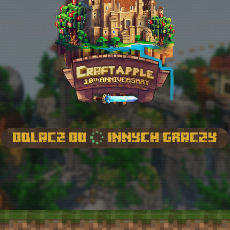
Dolacz do
innych graczy