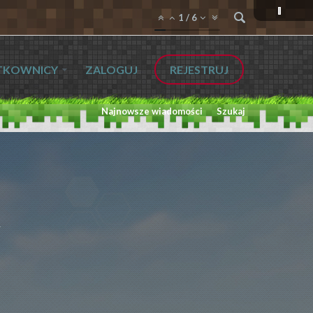
1
/
6
TKOWNICY
ZALOGUJ
REJESTRUJ
Najnowsze wiadomości
Szukaj
L