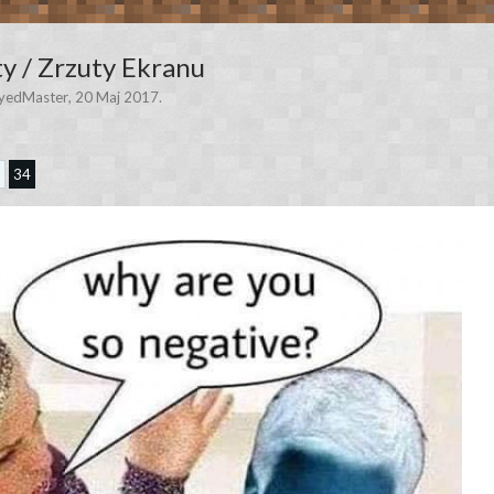
y / Zrzuty Ekranu
yedMaster
,
20 Maj 2017
.
3
34